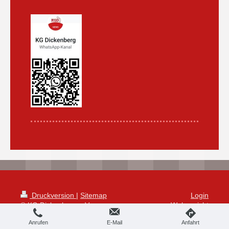
Druckversion
|
Sitemap
Login
© KG Dickenberg e.V.
Webansicht
Anrufen
E-Mail
Anfahrt