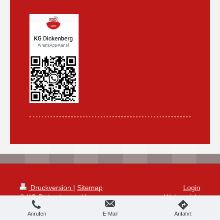
Druckversion
|
Sitemap
Login
© KG Dickenberg e.V.
Webansicht
Anrufen
E-Mail
Anfahrt