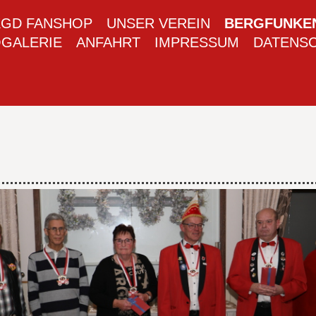
KGD FANSHOP
UNSER VEREIN
BERGFUNKE
GALERIE
ANFAHRT
IMPRESSUM
DATENS