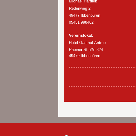
Michael Hartlieb
Redenweg 2
49477 Ibbenbüren
05451 998462
Vereinslokal:
Hotel Gasthof Antrup
Rheiner Straße 324
49479 Ibbenbüren