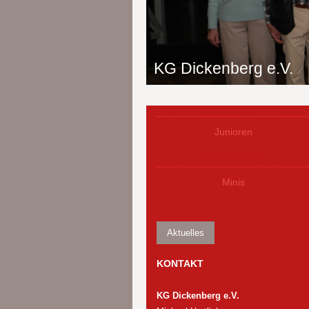
KG Dickenberg e.V.
Junioren
Fotogalerie
Minis
Aktuelles
KONTAKT
KG Dickenberg e.V.